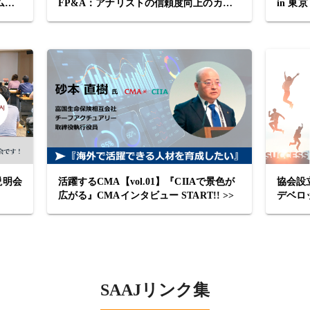
ム】
FP&A：アナリストの信頼度向上のカ
in 東京
待
ギ』
説明会
活躍するCMA【vol.01】『CIIAで景色が
協会設
広がる』CMAインタビュー START!! >>
デベロ
START
SAAJリンク集